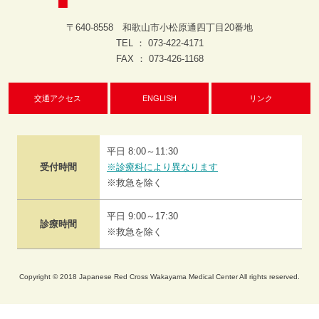
2026.04.03
採用情報
呼吸器内科部医師募集
〒640-8558 和歌山市小松原通四丁目20番地
TEL ： 073-422-4171
2026.03.31
お知らせ
FAX ： 073-426-1168
ゴールデンウイーク中の予約センターについて
2025.03.18
交通アクセス
ENGLISH
リンク
採用情報
助産師・看護師募集について（2027年4月採用）
2026.03.13
お知らせ
平日 8:00～11:30
耳鼻咽喉科・頭頸部外科の初診受付について
受付時間
※診療科により異なります
※救急を除く
2026.03.01
お知らせ
協会けんぽ健診の申込みについて
平日 9:00～17:30
診療時間
※救急を除く
2026.01.28
お知らせ
歯科口腔外科の受付終了時間について
Copyright © 2018 Japanese Red Cross Wakayama Medical Center All rights reserved.
2026.01.07
お知らせ
公開講座（赤十字県民大学）令和7年度講義動画 配信のお知らせ