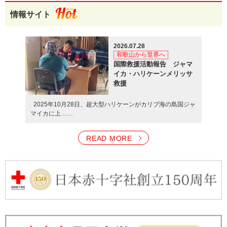
2026.07.17
採用情報
令和6年 能登半島地震に救護班、災害医療コーディネーター、こころ
情報サイト
専攻医（後期臨床研修医）を募集します（2027年4月開始）
のケア班を派遣
2026.07.13
採用情報
2023.09.01
2026.07.28
さい帯血採取業務委託契約を締結
歯科医師臨床研修医募集（2027年4月開始）
和歌山から世界へ
国際救援活動報告 ジャマ
2023.08.04
2026.07.13
お知らせ
イカ・ハリケーンメリッサ
紹介重点医療機関に指定
形成外科の診察について
救援
2023.07.03
2026.07.02
採用情報
2025年10月28日、超大型ハリケーンがカリブ海の島国ジャ
新任部長のご紹介
マイカに上……
保育士[あすなろ保育園]（中途採用／2027年4月採用）
2023.06.01
2026.06.30
採用情報
READ MORE
新任部長のご紹介
臨床工学技士募集について（2027年4月採用）
2023.05.08
2026.06.18
お知らせ
新型コロナウイルス感染症の5類変更に伴う対応について
麻酔科の診察について
2026.06.16
採用情報
診療放射線技師募集について（2027年4月採用）