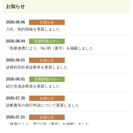
お知らせ
2025.04.01
新任部長のご案内
2026.08.06
お知らせ
2025.01.06
入札・契約情報を更新しました
新任部長のご紹介
2026.08.04
医療関係の方へ
2024.07.01
「医療連携だより」No.98（夏号）を掲載しました
新任部長のご紹介
2026.08.01
お知らせ
2024.04.01
診療科別外来診察表を更新しました
新任部長のご紹介
2026.08.01
医療関係の方へ
2024.04.01
南館5階をリニューアル！
紹介患者診察表を更新しました
2024.03.01
2026.07.30
お知らせ
手術支援ロボット2台目を導入
診断書等の発行申請について更新しました
2024.01.22
2026.07.21
お知らせ
電話「自動音声案内」導入(お知らせ)
「健康だより」第111号（夏号）を掲載しました
2024.01.05