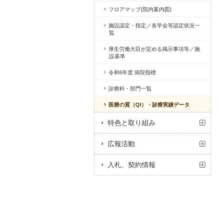
フロアマップ(院内案内図)
施設認定・指定／各学会等認定状況一
覧
厚生労働大臣が定める掲示事項等／施
設基準
令和6年度 病院指標
診療科・部門一覧
医療の質（QI）・診療実績データ
特色と取り組み
広報活動
入札、契約情報