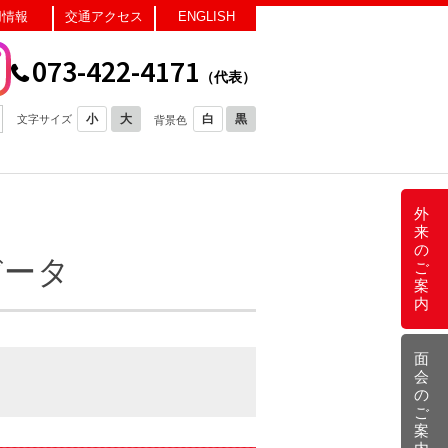
用情報
交通アクセス
ENGLISH
073-422-4171
（代表）
小
大
白
黒
文字サイズ
背景色
外
来
の
データ
ご
案
内
面
会
の
ご
案