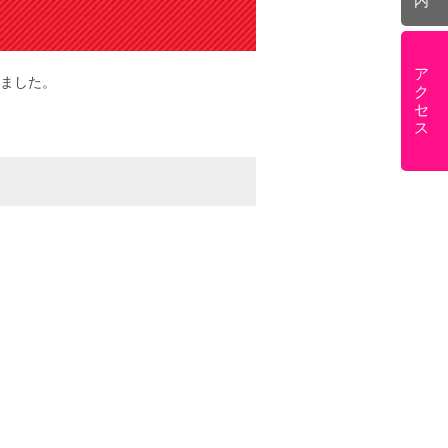
内
ア
しました。
ク
セ
ス