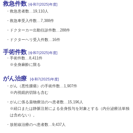
救急件数
[令和7(2025)年度
]
・救急患者数…19,110人
・救急車受入件数…7,388件
・ドクターカー出動往診件数…288件
・ドクターヘリ受入件数…16件
手術件数
[令和7(2025)年度
]
・手術件数…8,411件
※全身麻酔に限る
がん治療
[令和7(2025)年度
]
・がん（悪性腫瘍）の手術件数…1,907件
※内視鏡的切除も含む
・がんに係る薬物療法のべ患者数…15,196人
※経口または静脈注射による全身投与を対象とする（内分泌療法単独
は含めない）。
・放射線治療のべ患者数…9,437人