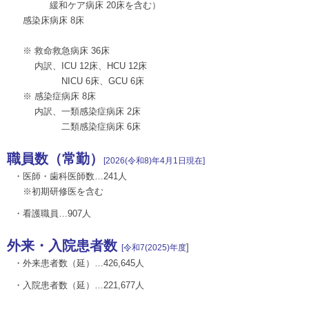
緩和ケア病床 20床を含む）
感染床病床 8床
※ 救命救急病床 36床
内訳、ICU 12床、HCU 12床
NICU 6床、GCU 6床
※ 感染症病床 8床
内訳、一類感染症病床 2床
二類感染症病床 6床
職員数（常勤）
[2026(令和8)年4月1日現在]
・医師・歯科医師数…241人
※初期研修医を含む
・看護職員…907人
外来・入院患者数
]
[令和7(2025)年度
・外来患者数（延）…426,645人
・入院患者数（延）…221,677人