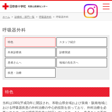
ホーム
>
診療科・部門一覧
>
呼吸器外科
>
呼吸器外科
呼吸器外科
特色
スタッフ紹介
外来診察表
診療実績
患者さんへ
地域の先生方へ
疾患・治療
特色
当科は1991(平成3)年に開設され、和歌山県全域および泉南・阪南地域に
おける呼吸器疾患の外科治療の中心的役割を担っており、外科治療を必