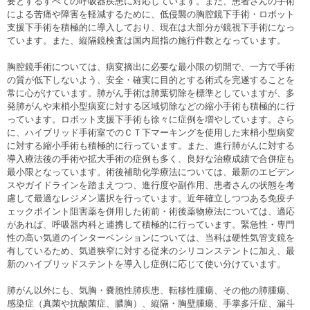
要とするすべての呼吸器疾患に対応しています。また、患者さんの手術
による苦痛や障害を軽減するために、低侵襲の胸腔鏡下手術・ロボット
支援下手術を積極的に導入しており、現在は大部分が鏡視下手術になっ
ています。また、縦隔鏡検査は国内屈指の施行件数となっています。
胸腔鏡手術については、病変摘出に必要な最小限の切開で、一方で手術
の質が低下しないよう、安全・確実に目的とする術式を完遂することを
常に心がけています。肺がん手術は肺葉切除を標準としていますが、多
発肺がんや末梢小型病変に対する区域切除などの縮小手術も積極的に行
っています。ロボット支援下手術も徐々に症例を増やしています。さら
に、ハイブリッド手術室でのＣＴ下マーキングを使用した末梢小型病変
に対する縮小手術も積極的に行っています。また、進行肺がんに対する
導入療法後の手術や拡大手術の症例も多く、良好な治療成績で合併症も
最小限となっています。術後補助化学療法については、最新のエビデン
スやガイドラインを踏まえつつ、進行度や副作用、患者さんの状態を考
慮して最適なレジメン選択を行っています。近年確立しつつある免疫チ
ェックポイント阻害薬を併用した術前・術後薬物療法については、適応
があれば、呼吸器内科と連携して積極的に行っています。緊急性・専門
性の高い気道のインターベンションについては、当科は硬性気管支鏡を
有しているため、気道狭窄に対する従来のシリコンステントに加え、最
新のハイブリッドステントを導入し症例に応じて使い分けています。
肺がん以外にも、気胸・嚢胞性肺疾患、転移性腫瘍、その他の肺腫瘍、
感染症（真菌や抗酸菌症、膿胸）、縦隔・胸壁腫瘍、手掌多汗症、漏斗