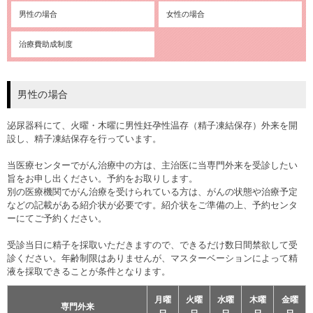
男性の場合
女性の場合
治療費助成制度
男性の場合
泌尿器科にて、火曜・木曜に男性妊孕性温存（精子凍結保存）外来を開
設し、精子凍結保存を行っています。
当医療センターでがん治療中の方は、主治医に当専門外来を受診したい
旨をお申し出ください。予約をお取りします。
別の医療機関でがん治療を受けられている方は、がんの状態や治療予定
などの記載がある紹介状が必要です。紹介状をご準備の上、予約センタ
ーにてご予約ください。
受診当日に精子を採取いただきますので、できるだけ数日間禁欲して受
診ください。年齢制限はありませんが、マスターベーションによって精
液を採取できることが条件となります。
月曜
火曜
水曜
木曜
金曜
専門外来