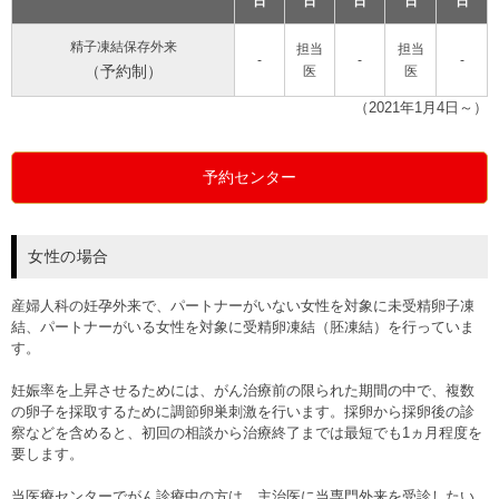
日
日
日
日
日
精子凍結保存外来
担当
担当
-
-
-
（予約制）
医
医
（2021年1月4日～）
予約センター
女性の場合
産婦人科の妊孕外来で、パートナーがいない女性を対象に未受精卵子凍
結、パートナーがいる女性を対象に受精卵凍結（胚凍結）を行っていま
す。
妊娠率を上昇させるためには、がん治療前の限られた期間の中で、複数
の卵子を採取するために調節卵巣刺激を行います。採卵から採卵後の診
察などを含めると、初回の相談から治療終了までは最短でも1ヵ月程度を
要します。
当医療センターでがん診療中の方は、主治医に当専門外来を受診したい