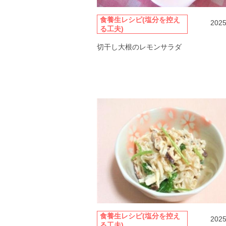
食養生レシピ(塩分を控え
2025
る工夫)
切干し大根のレモンサラダ
食養生レシピ(塩分を控え
2025
る工夫)