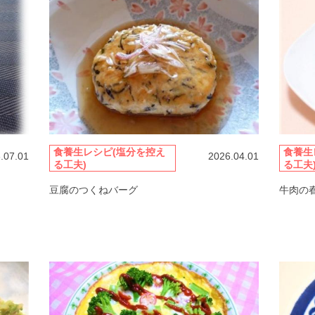
食養生レシピ(塩分を控え
食養生
.07.01
2026.04.01
る工夫)
る工夫
豆腐のつくねバーグ
牛肉の