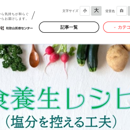
大
小
白
文字サイズ
背景色
から気持ちが和らぐ
からお届けします。
記事一覧
カテ