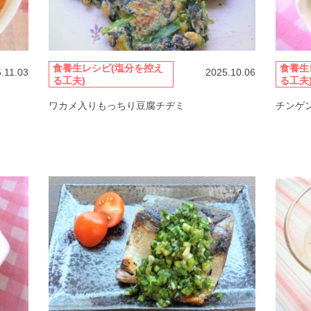
食養生レシピ(塩分を控え
食養生
.11.03
2025.10.06
る工夫)
る工夫
ワカメ入りもっちり豆腐チヂミ
チンゲ