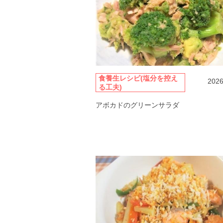
食養生レシピ(塩分を控え
2026
る工夫)
アボカドのグリーンサラダ