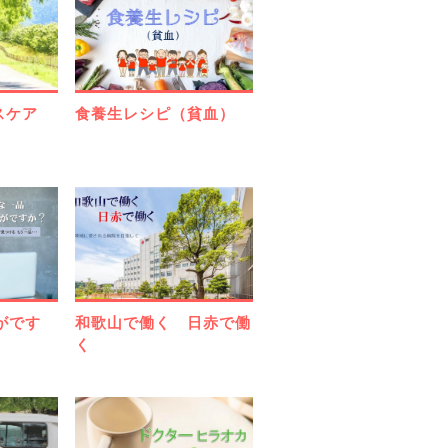
ルスケア
食養生レシピ（貧血）
がです
和歌山で働く 日赤で働
く