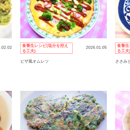
食養生レシピ(塩分を控え
食養生
.02.02
2026.01.05
る工夫)
る工夫
ピザ風オムレツ
ささみ