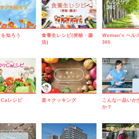
アを知ろう
食養生レシピ(便秘・腸
Woman's ヘ
活)
365
Caレシピ
楽々クッキング
こんな一品いか
か？