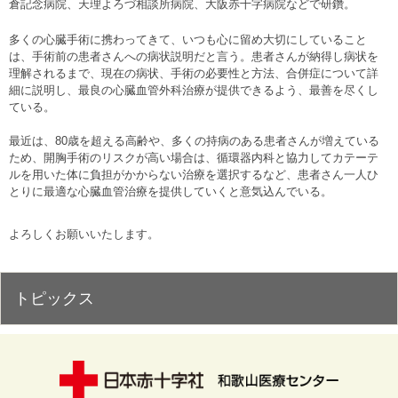
倉記念病院、天理よろづ相談所病院、大阪赤十字病院などで研鑽。
多くの心臓手術に携わってきて、いつも心に留め大切にしていること
は、手術前の患者さんへの病状説明だと言う。患者さんが納得し病状を
理解されるまで、現在の病状、手術の必要性と方法、合併症について詳
細に説明し、最良の心臓血管外科治療が提供できるよう、最善を尽くし
ている。
最近は、
80
歳を超える高齢や、多くの持病のある患者さんが増えている
ため、開胸手術のリスクが高い場合は、循環器内科と協力してカテーテ
ルを用いた体に負担がかからない治療を選択するなど、患者さん一人ひ
とりに最適な心臓血管治療を提供していくと意気込んでいる。
よろしくお願いいたします。
トピックス