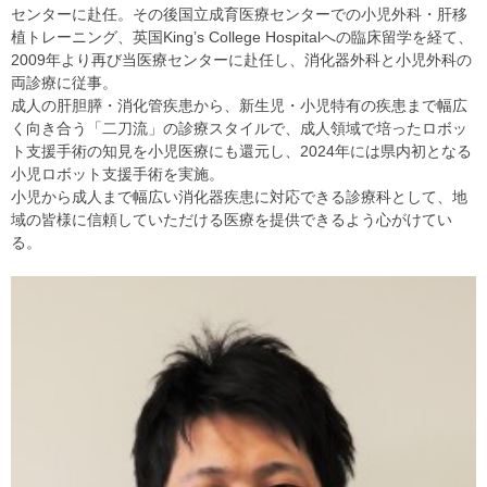
センターに赴任。その後国立成育医療センターでの小児外科・肝移
植トレーニング、英国Kingʼs College Hospitalへの臨床留学を経て、
2009年より再び当医療センターに赴任し、消化器外科と小児外科の
両診療に従事。
成人の肝胆膵・消化管疾患から、新生児・小児特有の疾患まで幅広
く向き合う「二刀流」の診療スタイルで、成人領域で培ったロボッ
ト支援手術の知見を小児医療にも還元し、2024年には県内初となる
小児ロボット支援手術を実施。
小児から成人まで幅広い消化器疾患に対応できる診療科として、地
域の皆様に信頼していただける医療を提供できるよう心がけてい
る。