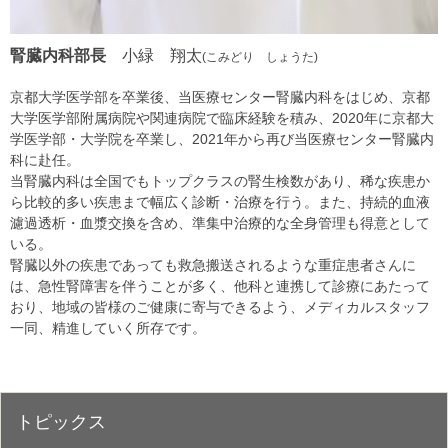
腎臓内科部長
小緑 翔太
(こみどり しょうた)
京都大学医学部を卒業後、当医療センター腎臓内科をはじめ、京都
大学医学部附属病院や関連病院で臨床経験を積み、2020年に京都大
学医学部・大学院を卒業し、2021年から再び当医療センター腎臓内
科に赴任。
当腎臓内科は全国でもトップクラスの腎生検数があり、稀な疾患か
ら比較的多い疾患まで幅広く診断・治療を行う。また、持続的血液
濾過透析・血漿交換を含め、準集中治療的な全身管理も得意として
いる。
腎臓以外の疾患であっても救急搬送されるような重症患者さんに
は、急性腎障害を伴うことが多く、他科と連携して診療にあたって
おり、地域の皆様のご健康に寄与できるよう、メディカルスタッフ
一同、精進していく所存です。
トピックス